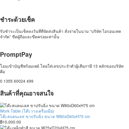
ชำระด้วยเช็ค​
รับชำระเป็นเช็คลงวันที่ที่จัดส่งสินค้า สั่งจ่ายในนาม “บริษัท ไอรอนเทค
จำกัด” ขีดผู้ถือและขีดคร่อมเท่านั้น
PromptPay
โอนเข้าบัญชีพร้อมเพย์ โดยใส่เลขประจำตัวผู้เสียภาษี 13 หลักของบริษัท
คือ
0 1355 60024 499
สินค้าที่คุณอาจสนใจ
โต๊ะ
Work Table (โต๊ะวางเครื่องมือ)
ส
โต๊ะสแตนเลส ขาปรับฉิ่ง ขนาด W80xD60xH75 cm
แตน
฿
10,000.00
เลส