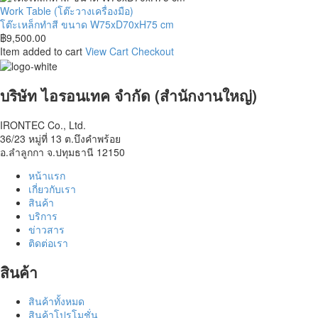
ขา
โต๊ะ
Work Table (โต๊ะวางเครื่องมือ)
ปรับ
เหล็ก
โต๊ะเหล็กทำสี ขนาด W75xD70xH75 cm
ฉิ่ง
ทำสี
฿
9,500.00
ขนาด
ขนาด
Item added to cart
View Cart
Checkout
W80xD60xH75
W75xD70xH75
cm
cm
บริษัท ไอรอนเทค จำกัด (สำนักงานใหญ่)
IRONTEC Co., Ltd.
36/23 หมู่ที่ 13 ต.บึงคำพร้อย
อ.ลำลูกกา จ.ปทุมธานี 12150
หน้าแรก
เกี่ยวกับเรา
สินค้า
บริการ
ข่าวสาร
ติดต่อเรา
สินค้า
สินค้าทั้งหมด
สินค้าโปรโมชั่น