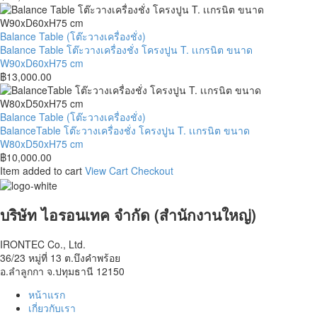
W55xD55xH80
1
พ่น
cm
หลุม
สี
ขนาด
T.แกรนิต
Balance
Balance Table (โต๊ะวางเครื่องชั่ง)
W80xD75xH80
ดำ
Table
Balance Table โต๊ะวางเครื่องชั่ง โครงปูน T. เเกรนิต ขนาด
cm
อินเดีย
โต๊ะ
W90xD60xH75 cm
เจาะ
วาง
฿
13,000.00
2
เครื่อง
หลุม
ชั่ง
ขา
โครง
BalanceTable
Balance Table (โต๊ะวางเครื่องชั่ง)
ปรับ
ปูน
โต๊ะ
BalanceTable โต๊ะวางเครื่องชั่ง โครงปูน T. เเกรนิต ขนาด
ระดับ
T.
วาง
W80xD50xH75 cm
ขนาด
เเก
เครื่อง
฿
10,000.00
W120xD75xH80
รนิต
ชั่ง
Item added to cart
View Cart
Checkout
cm
ขนาด
โครง
W90xD60xH75
ปูน
cm
T.
บริษัท ไอรอนเทค จำกัด (สำนักงานใหญ่)
เเก
รนิต
IRONTEC Co., Ltd.
ขนาด
36/23 หมู่ที่ 13 ต.บึงคำพร้อย
W80xD50xH75
อ.ลำลูกกา จ.ปทุมธานี 12150
cm
หน้าแรก
เกี่ยวกับเรา