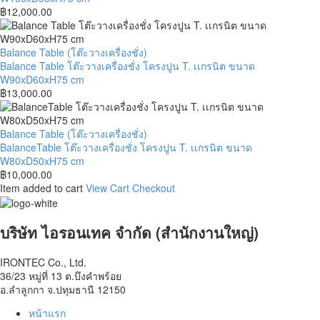
M10)
เจาะ
วาง
฿
12,000.00
ขนาด
1
เครื่อง
W55xD55xH80
หลุม
ชั่ง
cm
ขนาด
โครง
Balance
Balance Table (โต๊ะวางเครื่องชั่ง)
W80xD75xH80
ปูน
Table
Balance Table โต๊ะวางเครื่องชั่ง โครงปูน T. เเกรนิต ขนาด
cm
T.
โต๊ะ
W90xD60xH75 cm
เเก
วาง
฿
13,000.00
รนิต
เครื่อง
ขนาด
ชั่ง
W100xD50xH75
โครง
BalanceTable
Balance Table (โต๊ะวางเครื่องชั่ง)
cm
ปูน
โต๊ะ
BalanceTable โต๊ะวางเครื่องชั่ง โครงปูน T. เเกรนิต ขนาด
T.
วาง
W80xD50xH75 cm
เเก
เครื่อง
฿
10,000.00
รนิต
ชั่ง
Item added to cart
View Cart
Checkout
ขนาด
โครง
W90xD60xH75
ปูน
cm
T.
บริษัท ไอรอนเทค จำกัด (สำนักงานใหญ่)
เเก
รนิต
IRONTEC Co., Ltd.
ขนาด
36/23 หมู่ที่ 13 ต.บึงคำพร้อย
W80xD50xH75
อ.ลำลูกกา จ.ปทุมธานี 12150
cm
หน้าแรก