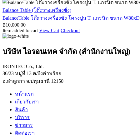
ปูน
ขนาด
ขนาด
เครื่อง
T.
W55xD55xH80
BalanceTable
Balance Table (โต๊ะวางเครื่องชั่ง)
W80xD75xH80
cm
เเก
ชั่ง
โต๊ะ
BalanceTable โต๊ะวางเครื่องชั่ง โครงปูน T. เเกรนิต ขนาด W80
cm
รนิต
โครง
วาง
฿
10,000.00
ขนาด
Item added to cart
View Cart
Checkout
ปูน
เครื่อง
W100xD50xH75
T.
ชั่ง
cm
เเก
โครง
บริษัท ไอรอนเทค จำกัด (สำนักงานใหญ่)
รนิต
ปูน
ขนาด
T.
IRONTEC Co., Ltd.
W90xD60xH75
เเก
cm
36/23 หมู่ที่ 13 ต.บึงคำพร้อย
รนิต
อ.ลำลูกกา จ.ปทุมธานี 12150
ขนาด
W80xD50xH75
หน้าแรก
cm
เกี่ยวกับเรา
สินค้า
บริการ
ข่าวสาร
ติดต่อเรา