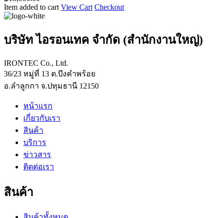
เเก
ขนาด
Item added to cart
View Cart
Checkout
เครื่อง
รนิต
W120xD75xH80
ชั่ง
cm
ขนาด
โครง
W100xD50xH75
บริษัท ไอรอนเทค จำกัด (สำนักงานใหญ่)
cm
ปูน
T.
IRONTEC Co., Ltd.
เเก
36/23 หมู่ที่ 13 ต.บึงคำพร้อย
รนิต
อ.ลำลูกกา จ.ปทุมธานี 12150
ขนาด
W90xD60xH75
หน้าแรก
cm
เกี่ยวกับเรา
สินค้า
บริการ
ข่าวสาร
ติดต่อเรา
สินค้า
สินค้าทั้งหมด