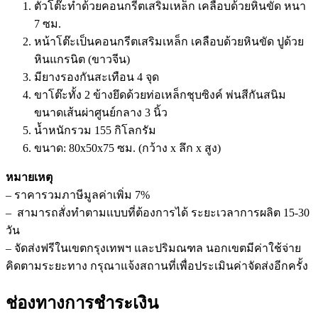
ตัวโต๊ะทำด้วยคอนกรีตเสริมเหล็ก เคลือบด้วยหินขัด หนา
7 ซม.
หน้าโต๊ะเป็นคอนกรีตเสริมเหล็ก เคลือบด้วยหินขัด ปูด้วย
หินแกรนิต (ขาวจีน)
มียางรองกันสะเทือน 4 จุด
ขาโต๊ะทั้ง 2 ข้างยึดด้วยท่อเหล็กชุบซิงค์ พ่นสีกันสนิม
ขนาดเส้นผ่าศูนย์กลาง 3 นิ้ว
น้ำหนักรวม 155 กิโลกรัม
ขนาด: 80x50x75 ซม. (กว้าง x ลึก x สูง)
หมายเหตุ
– ราคารวมภาษีมูลค่าเพิ่ม 7%
– สามารถสั่งทำตามเเบบที่ต้องการได้ ระยะเวลาการผลิต 15-30
วัน
– จัดส่งฟรีในเขตกรุงเทพฯ และปริมณฑล นอกเขตมีค่าใช้จ่าย
คิดตามระยะทาง กรุณาแจ้งสถานที่เพื่อประเมินค่าจัดส่งอีกครั้ง
ช่องทางการชำระเงิน