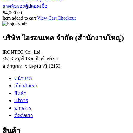
รุ่น
ขนาด
ล้อ
ถาดล้อรองตู้ปลอดเชื้อ
PCR65
ภายนอก
฿
4,000.00
รอง
ขนาด
Item added to cart
View Cart
Checkout
W130xD75xH145
ตู้
W65xD52xH68
cm
cm
ปลอด
เชื้อ
บริษัท ไอรอนเทค จำกัด (สำนักงานใหญ่)
IRONTEC Co., Ltd.
36/23 หมู่ที่ 13 ต.บึงคำพร้อย
อ.ลำลูกกา จ.ปทุมธานี 12150
หน้าแรก
เกี่ยวกับเรา
สินค้า
บริการ
ข่าวสาร
ติดต่อเรา
สินค้า