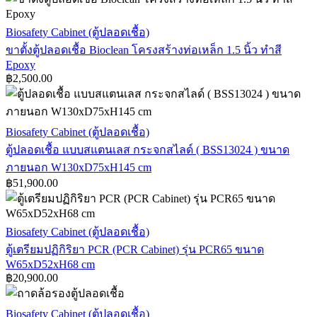
(BS9011)
พร้อม
ขา
Biosafety Cabinet (ตู้ปลอดเชื้อ)
ขา
ตั้ง
ขาตั้งตู้ปลอดเชื้อ Bioclean โครงสร้างท่อเหล็ก 1.5 นิ้ว ทำสี
ตั้ง
Epoxy
ตู้
ขนาด
฿
2,500.00
ปลอด
W90xD60xH113
cm
เชื้อ
Bioclean
ตู้
Biosafety Cabinet (ตู้ปลอดเชื้อ)
โครงสร้าง
ปลอด
ตู้ปลอดเชื้อ แบบสแตนเลส กระจกสไลด์ ( BSS13024 ) ขนาด
ท่อ
เชื้อ
ภายนอก W130xD75xH145 cm
เหล็ก
1.5
฿
51,900.00
แบบ
นิ้ว
ส
ทำสี
แตน
Epoxy
ตู้
Biosafety Cabinet (ตู้ปลอดเชื้อ)
เลส
เตรียม
ตู้เตรียมปฏิกิริยา PCR (PCR Cabinet) รุ่น PCR65 ขนาด
กระจก
W65xD52xH68 cm
ปฏิกิริยา
สไลด์
฿
20,900.00
PCR
(
(PCR
BSS13024
Cabinet)
)
ถาด
Biosafety Cabinet (ตู้ปลอดเชื้อ)