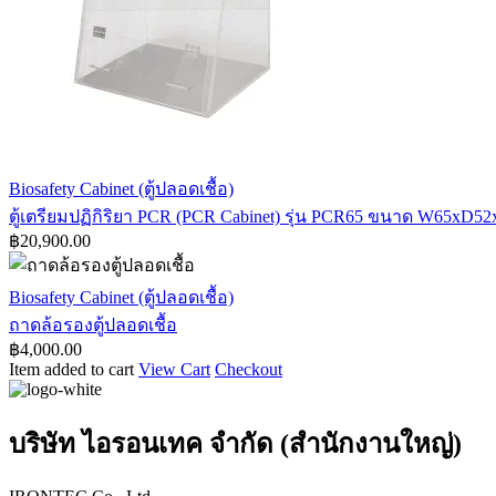
ภายนอก
W90xD60xH98
W130xD75xH145
cm
cm
ตู้
Biosafety Cabinet (ตู้ปลอดเชื้อ)
เตรียม
ตู้เตรียมปฏิกิริยา PCR (PCR Cabinet) รุ่น PCR65 ขนาด W65xD5
฿
20,900.00
ปฏิกิริยา
PCR
(PCR
ถาด
Biosafety Cabinet (ตู้ปลอดเชื้อ)
Cabinet)
ล้อ
ถาดล้อรองตู้ปลอดเชื้อ
รุ่น
฿
4,000.00
รอง
PCR65
Item added to cart
View Cart
Checkout
ขนาด
ตู้
W65xD52xH68
ปลอด
cm
เชื้อ
บริษัท ไอรอนเทค จำกัด (สำนักงานใหญ่)