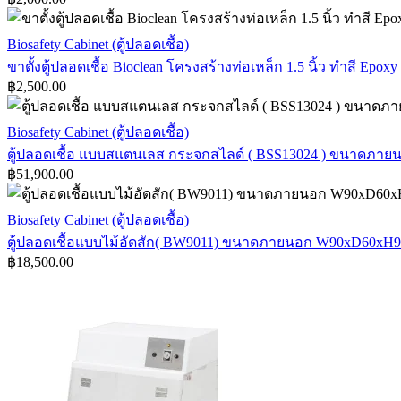
ตู้
ml
ปลอด
ขา
Biosafety Cabinet (ตู้ปลอดเชื้อ)
เชื้อ
Bioclean
ตั้ง
ขาตั้งตู้ปลอดเชื้อ Bioclean โครงสร้างท่อเหล็ก 1.5 นิ้ว ทำสี Epoxy
ขนาด
฿
2,500.00
ตู้
W90xD60xH75
ปลอด
cm.
ตู้
Biosafety Cabinet (ตู้ปลอดเชื้อ)
เชื้อ
Bioclean
ปลอด
ตู้ปลอดเชื้อ แบบสแตนเลส กระจกสไลด์ ( BSS13024 ) ขนาดภา
โครงสร้าง
฿
51,900.00
เชื้อ
ท่อ
แบบ
เหล็ก
ตู้
Biosafety Cabinet (ตู้ปลอดเชื้อ)
ส
1.5
ปลอด
ตู้ปลอดเชื้อแบบไม้อัดสัก( BW9011) ขนาดภายนอก W90xD60xH9
แตน
นิ้ว
฿
18,500.00
เชื้อ
เลส
ทำสี
แบบ
กระจก
Epoxy
ไม้อัด
สไลด์
(
สัก(
BSS13024
BW9011)
)
ขนาด
ขนาด
ภายนอก