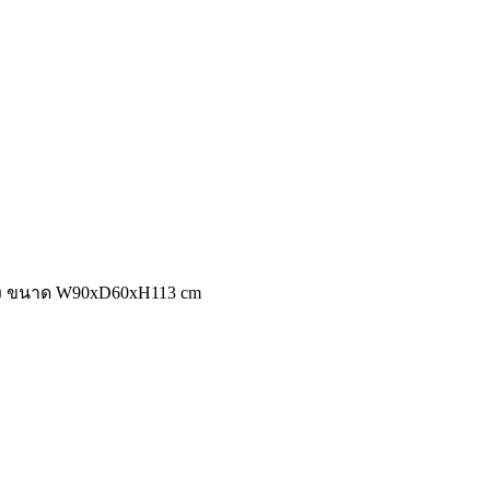
ขาตั้ง ขนาด W90xD60xH113 cm