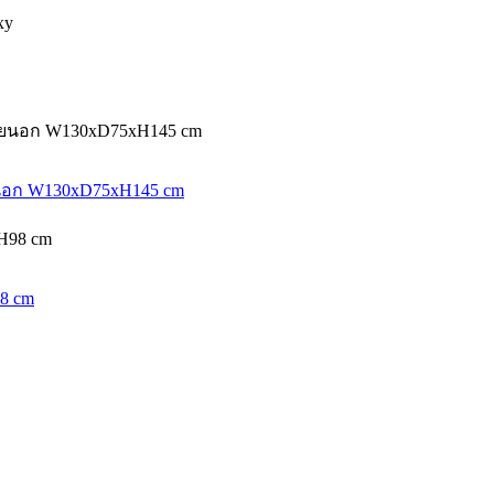
ยนอก W130xD75xH145 cm
8 cm