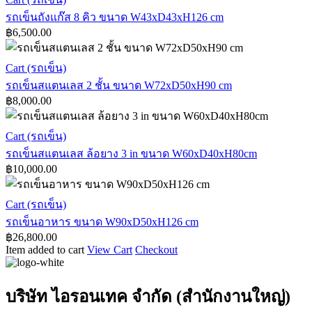
เเฮน
เข็น
รถเข็นถังแก๊ส 8 คิว ขนาด W43xD43xH126 cm
ได้
฿
6,500.00
ถัง
ขนาด
W110
แก๊ส
xD71xH97
8
รถ
Cart (รถเข็น)
cm
คิว
เข็น
รถเข็นสแตนเลส 2 ชั้น ขนาด W72xD50xH90 cm
ขนาด
฿
8,000.00
ส
W43xD43xH126
แตน
cm
รถ
Cart (รถเข็น)
เลส
2
เข็น
รถเข็นสแตนเลส ล้อยาง 3 in ขนาด W60xD40xH80cm
ชั้น
฿
10,000.00
ส
ขนาด
แตน
W72xD50xH90
รถ
Cart (รถเข็น)
เลส
cm
เข็น
รถเข็นอาหาร ขนาด W90xD50xH126 cm
ล้อ
฿
26,800.00
อาหาร
ยาง
Item added to cart
View Cart
Checkout
3
ขนาด
in
W90xD50xH126
ขนาด
cm
บริษัท ไอรอนเทค จำกัด (สำนักงานใหญ่)
W60xD40xH80cm