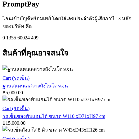
PromptPay
โอนเข้าบัญชีพร้อมเพย์ โดยใส่เลขประจำตัวผู้เสียภาษี 13 หลัก
ของบริษัท คือ
0 1355 60024 499
สินค้าที่คุณอาจสนใจ
ฐาน
Cart (รถเข็น)
ส
ฐานสแตนเลสวางถังไนโตรเจน
฿
5,000.00
แตน
เล
รถ
Cart (รถเข็น)
สวาง
เข็น
รถเข็นของพับเเฮนได้ ขนาด W110 xD71xH97 cm
ถัง
฿
15,000.00
ของ
ไนโตรเจน
พับ
รถ
Cart (รถเข็น)