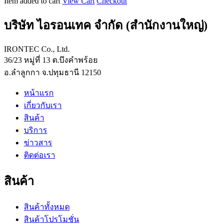
Item added to cart
View Cart
Checkout
cm
ขนาด
ยาง
W90xD50xH126
3
บริษัท ไอรอนเทค จำกัด (สำนักงานใหญ่)
cm
in
ขนาด
IRONTEC Co., Ltd.
W60xD40xH80cm
36/23 หมู่ที่ 13 ต.บึงคำพร้อย
อ.ลำลูกกา จ.ปทุมธานี 12150
หน้าแรก
เกี่ยวกับเรา
สินค้า
บริการ
ข่าวสาร
ติดต่อเรา
สินค้า
สินค้าทั้งหมด
สินค้าโปรโมชั่น