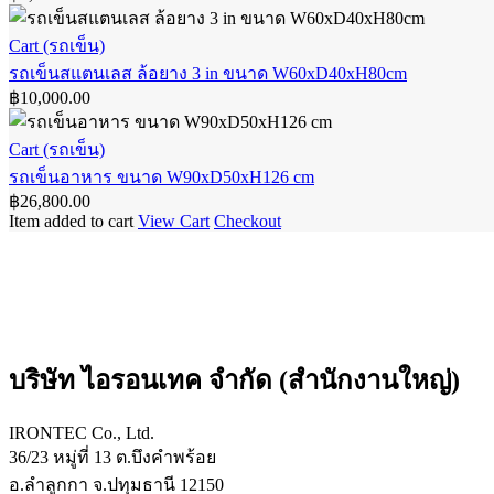
ขนาด
แตน
รถ
W72xD50xH90
Cart (รถเข็น)
เลส
cm
เข็น
รถเข็นสแตนเลส ล้อยาง 3 in ขนาด W60xD40xH80cm
3
฿
10,000.00
ชั้น
ส
ขนาด
แตน
รถ
W72xD50xH90
Cart (รถเข็น)
เลส
cm
เข็น
รถเข็นอาหาร ขนาด W90xD50xH126 cm
ล้อ
฿
26,800.00
อาหาร
ยาง
Item added to cart
View Cart
Checkout
ขนาด
3
in
W90xD50xH126
cm
ขนาด
W60xD40xH80cm
บริษัท ไอรอนเทค จำกัด (สำนักงานใหญ่)
IRONTEC Co., Ltd.
36/23 หมู่ที่ 13 ต.บึงคำพร้อย
อ.ลำลูกกา จ.ปทุมธานี 12150